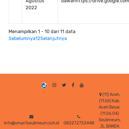
Agustus
bawahhttps://drive.google.com/
2022
Menampilkan 1 - 10 dari 11 data
Sebelumnya
1
2
Selanjutnya
(11) Aceh,
(11.06) Kab.
Aceh Besar,
(11.06.04)
Seulimeum,
info@sman1seulimeum.sch.id
082272753448
JL. BANDA