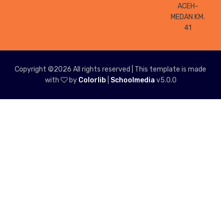
ACEH-
MEDAN KM.
41
Copyright ©
2026 All rights reserved | This template is made
with
by
Colorlib
|
Schoolmedia
v5.0.0